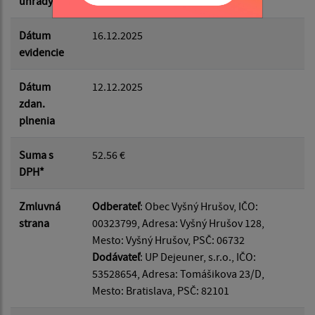
úhrady
Dátum
16.12.2025
evidencie
Dátum
12.12.2025
zdan.
plnenia
Suma s
52.56 €
DPH*
Zmluvná
Odberateľ
: Obec Vyšný Hrušov, IČO:
strana
00323799, Adresa: Vyšný Hrušov 128,
Mesto: Vyšný Hrušov, PSČ: 06732
Dodávateľ
: UP Dejeuner, s.r.o., IČO:
53528654, Adresa: Tomášikova 23/D,
Mesto: Bratislava, PSČ: 82101