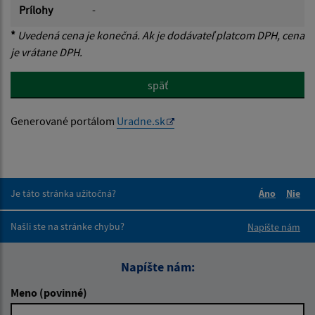
Prílohy
-
*
Uvedená cena je konečná. Ak je dodávateľ platcom DPH, cena
je vrátane DPH.
späť
Generované portálom
Uradne.sk
Je táto stránka užitočná?
Áno
Nie
Boli tieto 
Boli 
Našli ste na stránke chybu?
Napíšte nám
Napíšte nám:
Meno (povinné)