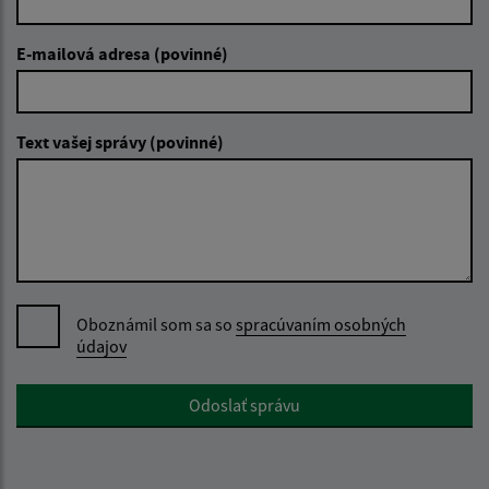
E-mailová adresa (povinné)
Text vašej správy (povinné)
Oboznámil som sa so
spracúvaním osobných
údajov
Google reCaptcha Response
Odoslať správu