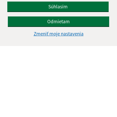
Súhlasím
IČO: 00323799
Odmietam
Zmeniť moje nastavenia
Informácie o stránke: