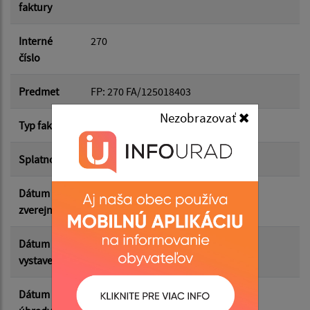
faktury
Dátum do:
Interné
270
číslo
Suma od:
Predmet
FP: 270 FA/125018403
Nezobrazovať
Typ faktúry
dodávateľská
Suma do:
Splatnosť
12.12.2025
Dátum
27.01.2026
Filtrovať
Reset
zverejnenia
Dátum
12.12.2025
vystavenia
Dátum
11.12.2025