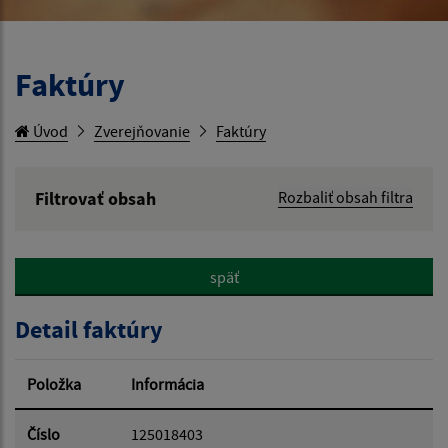
Faktúry
Úvod
Zverejňovanie
Faktúry
Filtrovať obsah
Rozbaliť obsah filtra
Hľadaný výraz:
späť
Hľadať v:
Detail faktúry
Typ dátumu:
Položka
Informácia
Dátum od:
Číslo
125018403