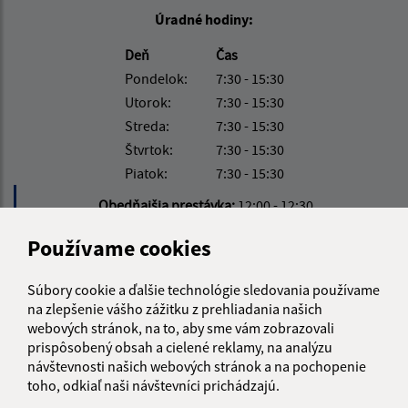
Úradné hodiny:
Deň
Čas
Pondelok:
7:30 - 15:30
Utorok:
7:30 - 15:30
Streda:
7:30 - 15:30
Štvrtok:
7:30 - 15:30
Piatok:
7:30 - 15:30
Obedňajšia prestávka:
12:00 - 12:30
Používame cookies
Kontakt:
Súbory cookie a ďalšie technológie sledovania používame
Obecný úrad Vyšný Hrušov
na zlepšenie vášho zážitku z prehliadania našich
Vyšný Hrušov 128
webových stránok, na to, aby sme vám zobrazovali
067 32 Vyšný Hrušov
prispôsobený obsah a cielené reklamy, na analýzu
návštevnosti našich webových stránok a na pochopenie
starosta@vysnyhrusov.sk
toho, odkiaľ naši návštevníci prichádzajú.
+421 907 906 154