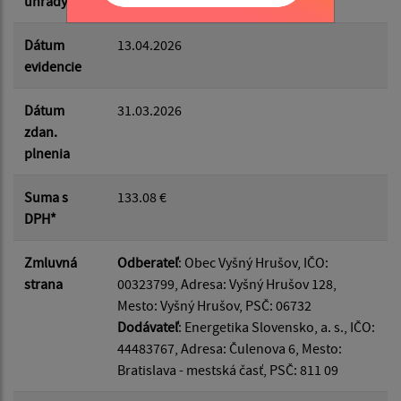
úhrady
Dátum
13.04.2026
evidencie
Dátum
31.03.2026
zdan.
plnenia
Suma s
133.08 €
DPH*
Zmluvná
Odberateľ
: Obec Vyšný Hrušov, IČO:
strana
00323799, Adresa: Vyšný Hrušov 128,
Mesto: Vyšný Hrušov, PSČ: 06732
Dodávateľ
: Energetika Slovensko, a. s., IČO:
44483767, Adresa: Čulenova 6, Mesto:
Bratislava - mestská časť, PSČ: 811 09