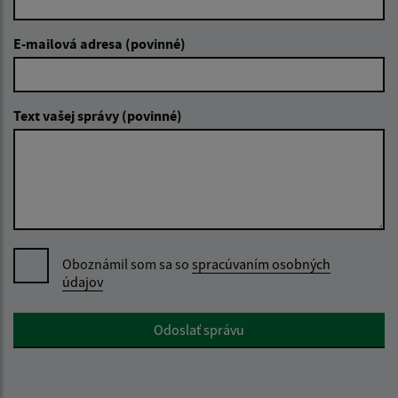
E-mailová adresa (povinné)
Text vašej správy (povinné)
Oboznámil som sa so
spracúvaním osobných
údajov
Google reCaptcha Response
Odoslať správu