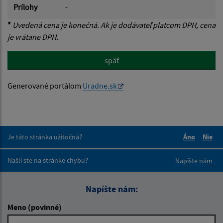
Prílohy
-
*
Uvedená cena je konečná. Ak je dodávateľ platcom DPH, cena
je vrátane DPH.
späť
Generované portálom
Uradne.sk
Je táto stránka užitočná?
Áno
Nie
Boli tieto 
Boli 
Našli ste na stránke chybu?
Napíšte nám
Napíšte nám:
Meno (povinné)