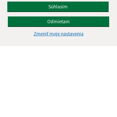
Súhlasím
IČO: 00323799
Odmietam
Zmeniť moje nastavenia
Informácie o stránke: