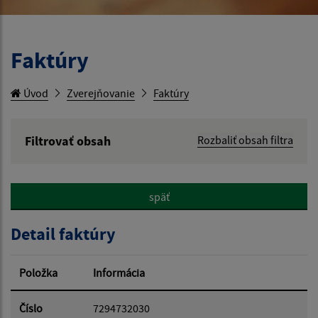
Faktúry
Úvod
Zverejňovanie
Faktúry
Filtrovať obsah
Rozbaliť obsah filtra
Hľadaný výraz:
späť
Hľadať v:
Detail faktúry
Typ dátumu:
Položka
Informácia
Dátum od:
Číslo
7294732030