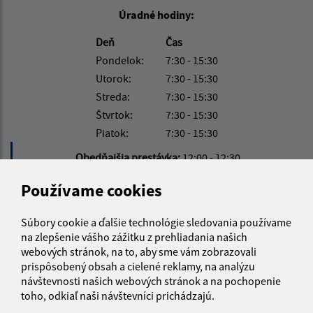
Úradné hodiny:
Deň
Čas
Pondelok:
7:30 - 15:30
Utorok:
7:30 - 15:30
Streda:
7:30 - 15:30
Štvrtok:
7:30 - 15:30
Piatok:
7:30 - 15:30
Obedňajšia prestávka:
12:00 - 12:30
Používame cookies
Kontakt:
Súbory cookie a ďalšie technológie sledovania používame
Obecný úrad Vyšný Hrušov
na zlepšenie vášho zážitku z prehliadania našich
Vyšný Hrušov 128
webových stránok, na to, aby sme vám zobrazovali
067 32 Vyšný Hrušov
prispôsobený obsah a cielené reklamy, na analýzu
návštevnosti našich webových stránok a na pochopenie
starosta@vysnyhrusov.sk
toho, odkiaľ naši návštevníci prichádzajú.
+421 907 906 154