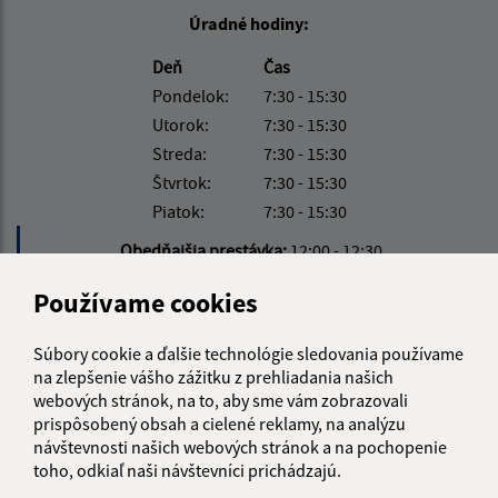
Úradné hodiny:
Deň
Čas
Pondelok:
7:30 - 15:30
Utorok:
7:30 - 15:30
Streda:
7:30 - 15:30
Štvrtok:
7:30 - 15:30
Piatok:
7:30 - 15:30
Obedňajšia prestávka:
12:00 - 12:30
Používame cookies
Kontakt:
Súbory cookie a ďalšie technológie sledovania používame
Obecný úrad Vyšný Hrušov
na zlepšenie vášho zážitku z prehliadania našich
Vyšný Hrušov 128
webových stránok, na to, aby sme vám zobrazovali
067 32 Vyšný Hrušov
prispôsobený obsah a cielené reklamy, na analýzu
návštevnosti našich webových stránok a na pochopenie
starosta@vysnyhrusov.sk
toho, odkiaľ naši návštevníci prichádzajú.
+421 907 906 154