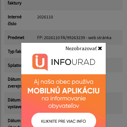
faktury
Dátum do:
Interné
2026110
číslo
Suma od:
Predmet
FP: 2026110 FA/99263239 - web stránka
Nezobrazovať
Typ faktúry
dodávateľská
Suma do:
Splatnosť
05.06.2026
Dátum
02.07.2026
Filtrovať
Reset
zverejnenia
Dátum
26.05.2026
vystavenia
Dátum
04.06.2026