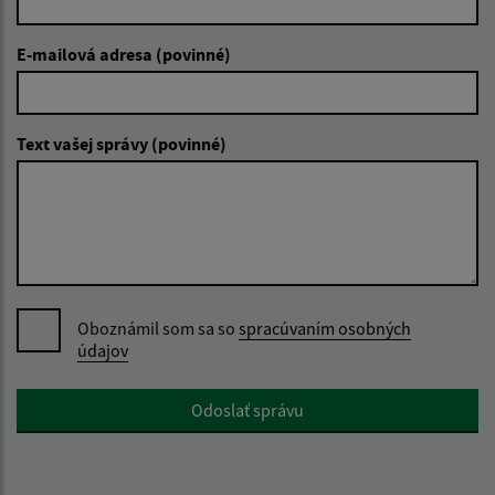
E-mailová adresa (povinné)
Text vašej správy (povinné)
Oboznámil som sa so
spracúvaním osobných
údajov
Google reCaptcha Response
Odoslať správu