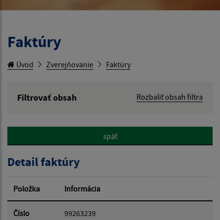
Faktúry
Úvod
Zverejňovanie
Faktúry
Filtrovať obsah
Rozbaliť obsah filtra
Hľadaný výraz:
späť
Hľadať v:
Detail faktúry
Typ dátumu:
Položka
Informácia
Dátum od:
Číslo
99263239