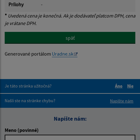
Prílohy
-
*
Uvedená cena je konečná. Ak je dodávateľ platcom DPH, cena
je vrátane DPH.
späť
Generované portálom
Uradne.sk
Je táto stránka užitočná?
Áno
Nie
Boli tieto 
Boli 
Našli ste na stránke chybu?
Napíšte nám
Napíšte nám:
Meno (povinné)