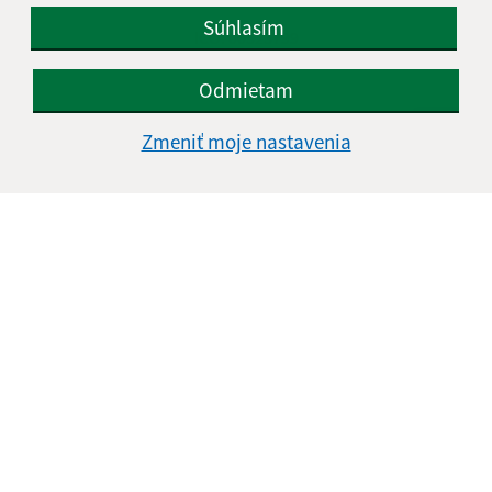
Súhlasím
IČO: 00323799
Odmietam
Zmeniť moje nastavenia
Informácie o stránke: