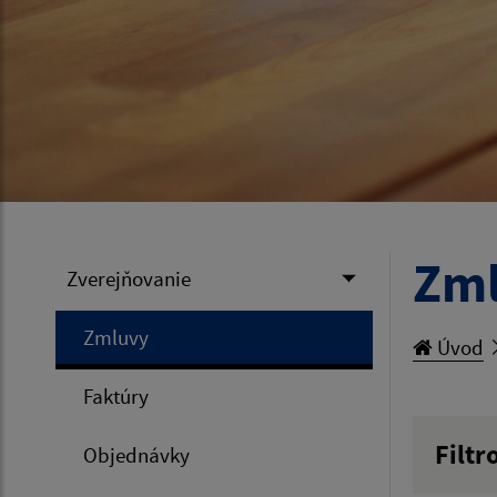
Zm
Zverejňovanie
Zmluvy
Úvod
Faktúry
Filtr
Objednávky
Hľadan