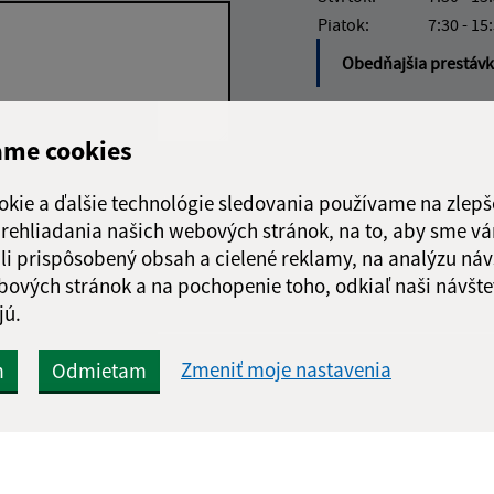
Piatok:
7:30 - 15
Obedňajšia prestáv
ame cookies
Google reCaptcha Response
Odoslať správu
okie a ďalšie technológie sledovania používame na zlepš
 prehliadania našich webových stránok, na to, aby sme v
li prispôsobený obsah a cielené reklamy, na analýzu náv
bových stránok a na pochopenie toho, odkiaľ naši návšte
jú.
Zmeniť moje nastavenia
m
Odmietam