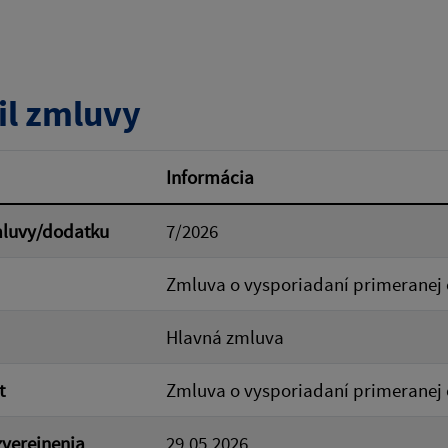
tumu:
Dátum od:
il zmluvy
od:
Suma do:
Informácia
mluvy/dodatku
7/2026
ovať
Zmluva o vysporiadaní primerane
Hlavná zmluva
t
Zmluva o vysporiadaní primerane
verejnenia
29.05.2026