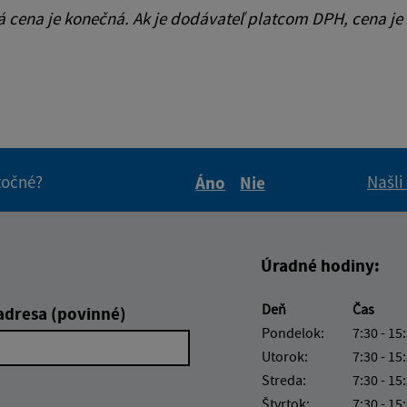
cena je konečná. Ak je dodávateľ platcom DPH, cena je
itočné?
Našli
Áno
Nie
Boli tieto informácie pre 
Boli tieto informáci
Úradné hodiny:
Deň
Čas
adresa (povinné)
Pondelok:
7:30 - 15
Utorok:
7:30 - 15
Streda:
7:30 - 15
Štvrtok:
7:30 - 15