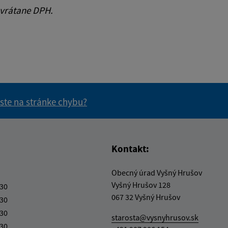
 vrátane DPH.
 ste na stránke chybu?
vás užitočné?
e pre vás užitočné?
Kontakt:
Obecný úrad Vyšný Hrušov
Vyšný Hrušov 128
:30
067 32 Vyšný Hrušov
:30
:30
starosta@vysnyhrusov.sk
:30