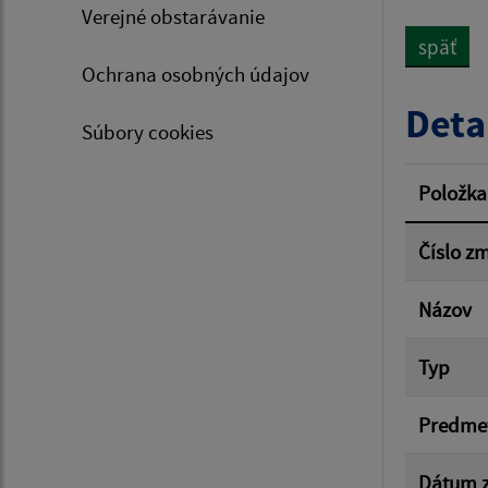
Verejné obstarávanie
späť
Ochrana osobných údajov
Typ dá
Deta
Súbory cookies
Suma 
Položka
Číslo z
Filtr
Názov
Typ
Predme
Dátum z