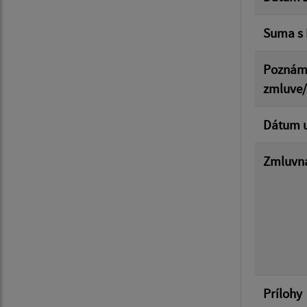
Suma s
Poznám
zmluve
Dátum u
Zmluvná
Prílohy