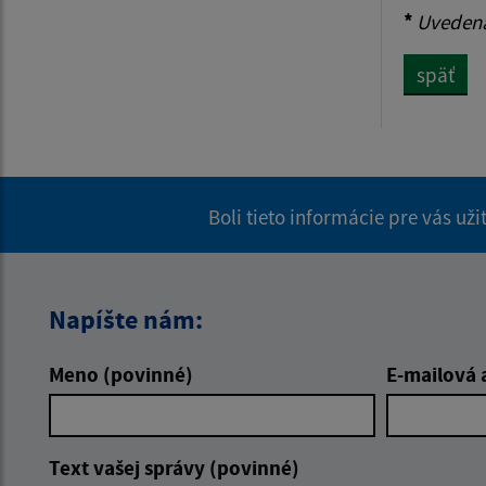
*
Uvedená 
späť
Boli tieto informácie pre vás už
Napíšte nám:
Meno (povinné)
E-mailová 
Text vašej správy (povinné)