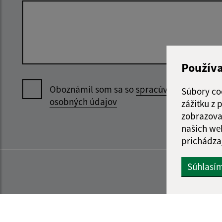
Použív
Oboznámil som sa so
spracúvaním
Súbory co
osobných údajov
zážitku z
zobrazova
našich we
prichádza
Súhlasí