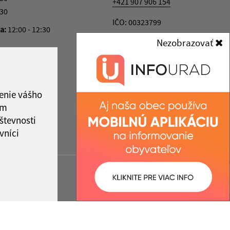
+421 907 906 154
:30
IČO: 00323799
ka:
12:00 - 12:30
Nezobrazovať
enie vášho
ám
števnosti
vníci