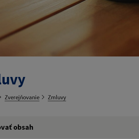
luvy
Zverejňovanie
Zmluvy
ovať obsah
ý výraz: