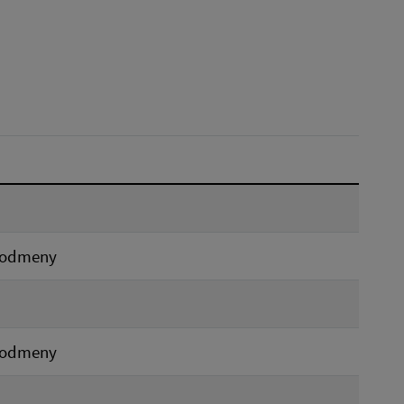
Dátum do:
Typ:
Reset
j odmeny
j odmeny