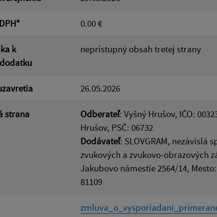
 DPH*
0.00 €
ka k
neprístupný obsah tretej strany
/dodatku
zavretia
26.05.2026
 strana
Odberateľ
: Vyšný Hrušov, IČO: 0032
Hrušov, PSČ: 06732
Dodávateľ
: SLOVGRAM, nezávislá s
zvukových a zvukovo-obrazových zá
Jakubovo námestie 2564/14, Mesto: 
81109
zmluva_o_vysporiadani_primerane