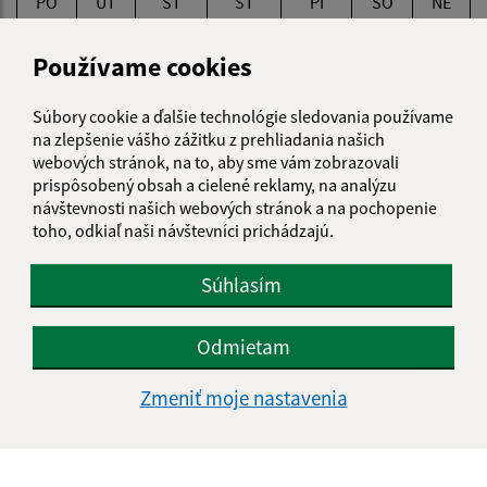
PO
UT
ST
ŠT
PI
SO
NE
01
02
Používame cookies
03
04
05
06
07
08
09
Súbory cookie a ďalšie technológie sledovania používame
10
11
12
13
14
15
16
na zlepšenie vášho zážitku z prehliadania našich
webových stránok, na to, aby sme vám zobrazovali
17
18
19
20
21
22
23
prispôsobený obsah a cielené reklamy, na analýzu
návštevnosti našich webových stránok a na pochopenie
24
25
26
27
28
29
30
toho, odkiaľ naši návštevníci prichádzajú.
31
Súhlasím
Štvrtok, 6. august 2026
Odmietam
Meniny má Jozefína
Zmeniť moje nastavenia
POČASIE