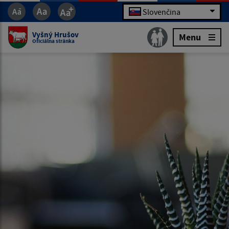
Slovenčina
Vyšný Hrušov
Menu
Oficiálna stránka