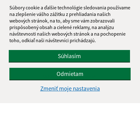
Súbory cookie a ďalšie technológie sledovania používame
na zlepšenie vášho zážitku z prehliadania našich
webových stránok, na to, aby sme vám zobrazovali
prispôsobený obsah a cielené reklamy, na analýzu
návštevnosti našich webových stránok a na pochopenie
toho, odkiaľ naši návštevníci prichádzajú.
Súhlasím
Informácie o stránke:
Odmietam
Vyhlásenie o prístupnosti
Autorské práva
Zmeniť moje nastavenia
Ochrana osobných údajov
Navigácia:
Vytlačiť aktuálnu stránku
Mapa stránok
Cookies