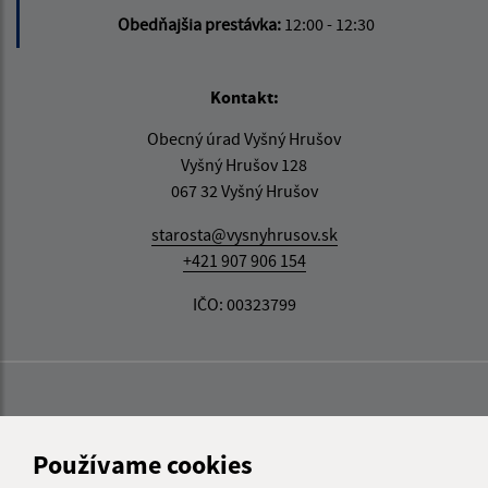
Obedňajšia prestávka:
12:00 - 12:30
Kontakt:
Obecný úrad Vyšný Hrušov
Vyšný Hrušov 128
067 32 Vyšný Hrušov
starosta@vysnyhrusov.sk
+421 907 906 154
IČO: 00323799
Používame cookies