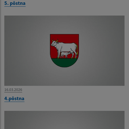
5. pôstna
16.03.2026
4.pôstna