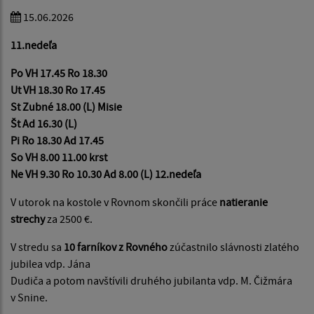
15.06.2026
11.nedeľa
Po VH 17.45 Ro 18.30
Ut VH 18.30 Ro 17.45
St Zubné 18.00 (L) Misie
Št Ad 16.30 (L)
Pi Ro 18.30 Ad 17.45
So VH 8.00 11.00 krst
Ne VH 9.30 Ro 10.30 Ad 8.00 (L) 12.nedeľa
V utorok na kostole v Rovnom skončili práce
natieranie
strechy
za 2500 €.
V stredu sa
10 farníkov z Rovného
zúčastnilo slávnosti zlatého
jubilea vdp. Jána
Dudiča a potom navštívili druhého jubilanta vdp. M. Čižmára
v Snine.