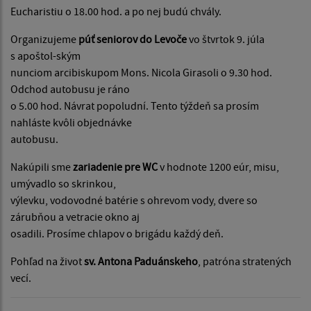
Eucharistiu o 18.00 hod. a po nej budú chvály.
Organizujeme
púť seniorov do Levoče
vo štvrtok 9. júla
s apoštol-ským
nunciom arcibiskupom Mons. Nicola Girasoli o 9.30 hod.
Odchod autobusu je ráno
o 5.00 hod. Návrat popoludní. Tento týždeň sa prosím
nahláste kvôli objednávke
autobusu.
Nakúpili sme
zariadenie pre WC
v hodnote 1200 eúr, misu,
umývadlo so skrinkou,
výlevku, vodovodné batérie s ohrevom vody, dvere so
zárubňou a vetracie okno aj
osadili. Prosíme chlapov o brigádu každý deň.
Pohľad na život
sv. Antona Paduánskeho
, patróna stratených
vecí.