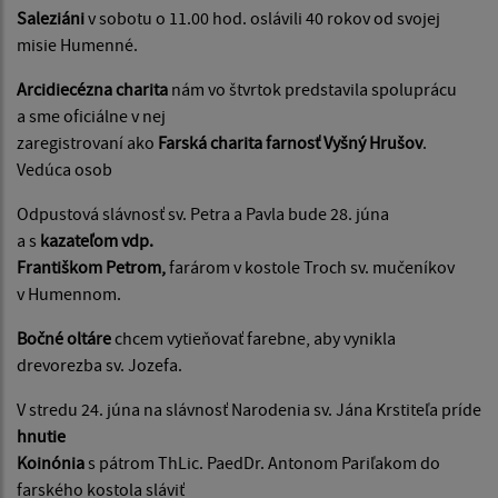
Saleziáni
v sobotu o 11.00 hod. oslávili 40 rokov od svojej
misie Humenné.
Arcidiecézna charita
nám vo štvrtok predstavila spoluprácu
a sme oficiálne v nej
zaregistrovaní ako
Farská charita farnosť Vyšný Hrušov
.
Vedúca osob
Odpustová slávnosť sv. Petra a Pavla bude 28. júna
a s
kazateľom vdp.
Františkom Petrom,
farárom v kostole Troch sv. mučeníkov
v Humennom.
Bočné oltáre
chcem vytieňovať farebne, aby vynikla
drevorezba sv. Jozefa.
V stredu 24. júna na slávnosť Narodenia sv. Jána Krstiteľa príde
hnutie
Koinónia
s pátrom ThLic. PaedDr. Antonom Pariľakom do
farského kostola sláviť