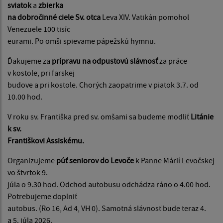
sviatok
a
zbierka
na dobročinné ciele Sv. otca
Leva XIV. Vatikán pomohol
Venezuele 100 tisíc
eurami. Po omši spievame pápežskú hymnu.
Ďakujeme za
prípravu na odpustovú slávnosť
za práce
v kostole, pri farskej
budove a pri kostole. Chorých zaopatrime v piatok 3.7. od
10.00 hod.
V roku sv. Františka pred sv. omšami sa budeme modliť
Litánie
k sv.
Františkovi Assiskému.
Organizujeme
púť seniorov do Levoče
k Panne Márií Levočskej
vo štvrtok 9.
júla o 9.30 hod. Odchod autobusu odchádza ráno o 4.00 hod.
Potrebujeme doplniť
autobus. (Ro 16, Ad 4, VH 0). Samotná slávnosť bude teraz 4.
a 5. júla 2026.