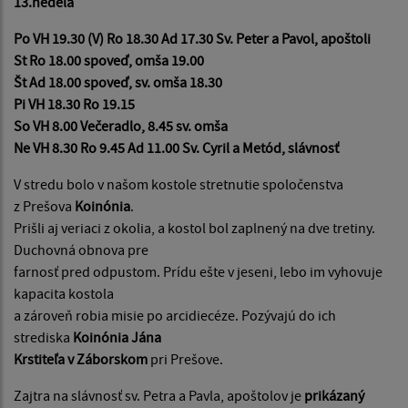
13.nedeľa
Po VH 19.30 (V) Ro 18.30 Ad 17.30 Sv. Peter a Pavol, apoštoli
St Ro 18.00 spoveď, omša 19.00
Št Ad 18.00 spoveď, sv. omša 18.30
Pi VH 18.30 Ro 19.15
So VH 8.00 Večeradlo, 8.45 sv. omša
Ne VH 8.30 Ro 9.45 Ad 11.00 Sv. Cyril a Metód, slávnosť
V stredu bolo v našom kostole stretnutie spoločenstva
z Prešova
Koinónia
.
Prišli aj veriaci z okolia, a kostol bol zaplnený na dve tretiny.
Duchovná obnova pre
farnosť pred odpustom. Prídu ešte v jeseni, lebo im vyhovuje
kapacita kostola
a zároveň robia misie po arcidiecéze. Pozývajú do ich
strediska
Koinónia Jána
Krstiteľa v Záborskom
pri Prešove.
Zajtra na slávnosť sv. Petra a Pavla, apoštolov je
prikázaný