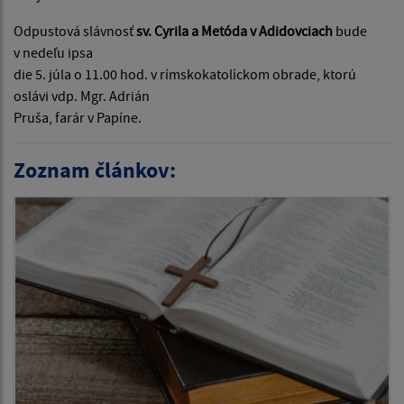
Odpustová slávnosť
sv. Cyrila a Metóda v Adidovciach
bude
v nedeľu ipsa
die 5. júla o 11.00 hod. v rímskokatolíckom obrade, ktorú
oslávi vdp. Mgr. Adrián
Pruša, farár v Papíne.
Zoznam článkov: